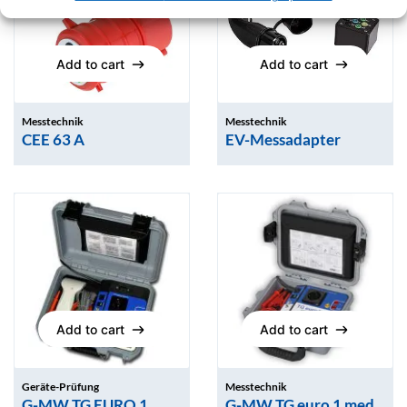
Add to cart
Add to cart
Add to cart
Add to cart
Messtechnik
Messtechnik
CEE 63 A
EV-Messadapter
Add to cart
Add to cart
Add to cart
Add to cart
Geräte-Prüfung
Messtechnik
G-MW TG EURO 1
G-MW TG euro 1 med