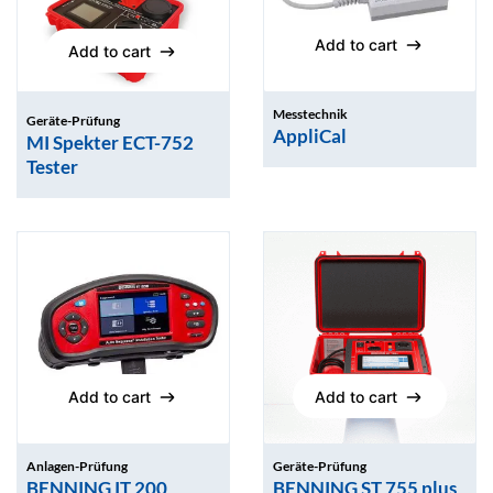
Add to cart
Add to cart
Add to cart
Add to cart
Messtechnik
Geräte-Prüfung
AppliCal
MI Spekter ECT-752
Tester
Add to cart
Add to cart
Add to cart
Add to cart
Anlagen-Prüfung
Geräte-Prüfung
BENNING IT 200
BENNING ST 755 plus