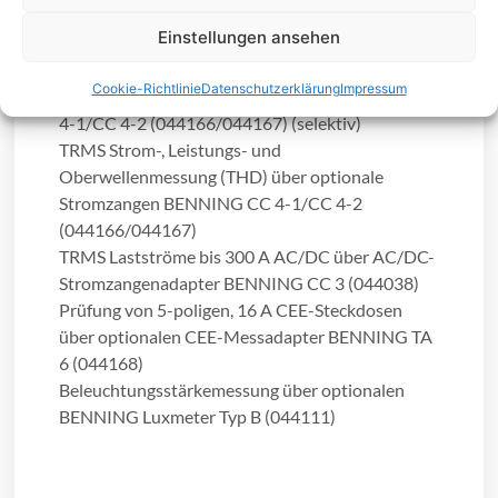
BENNING EV 3-2 (044169)
Einstellungen ansehen
Zwei Methoden zur Erdungswiderstandsmessung
über optionales Erdungsset (044113) (nicht
Cookie-Richtlinie
Datenschutzerklärung
Impressum
selektiv) und Stromzangenadapter BENNING CC
4-1/CC 4-2 (044166/044167) (selektiv)
TRMS Strom-, Leistungs- und
Oberwellenmessung (THD) über optionale
Stromzangen BENNING CC 4-1/CC 4-2
(044166/044167)
TRMS Lastströme bis 300 A AC/DC über AC/DC-
Stromzangenadapter BENNING CC 3 (044038)
Prüfung von 5-poligen, 16 A CEE-Steckdosen
über optionalen CEE-Messadapter BENNING TA
6 (044168)
Beleuchtungsstärkemessung über optionalen
BENNING Luxmeter Typ B (044111)