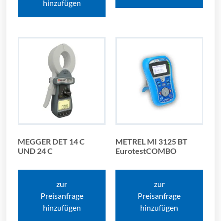
hinzufügen
MEGGER DET 14 C
METREL MI 3125 BT
UND 24 C
EurotestCOMBO
zur
zur
Preisanfrage
Preisanfrage
hinzufügen
hinzufügen