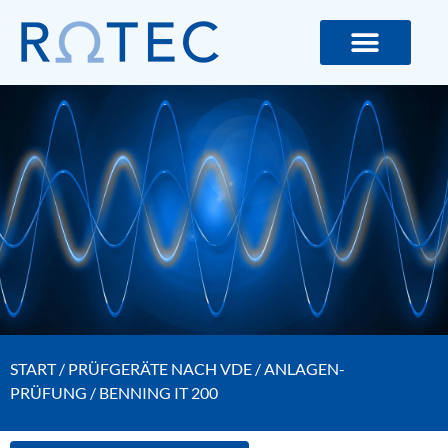
ROTEC GMBH – MESS- UND LIC
START
/
PRÜFGERÄTE NACH VDE
/
ANLAGEN-
PRÜFUNG
/ BENNING IT 200