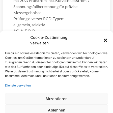
mit 20 A Prüfstrom inkl. Kurzschlussstrom-/
Spannungsfallberechnung für präzise
Messergebnisse
Prüfung diverser RCD-Typen:
allgemein, selektiv
AC, A, F, B, B+
EV RCD, EV RCM (RDC-DD)
Cookie-Zustimmung
MI RCD
verwalten
PRCDs
Um dir ein optimales Erlebnis zu bieten, verwenden wir Technologien wie
RCD-Prüfung mit RCD Auto-, RCD t-, RCD I- und
Cookies, um Geräteinformationen zu speichern und/oder darauf
Uc-Messung
zuzugreifen. Wenn du diesen Technologien zustimmst, können wir Daten
TRMS Spannungs- und Frequenzmessung,
wie das Surfverhalten oder eindeutige IDs auf dieser Website verarbeiten.
Wenn du deine Zustimmung nicht erteilst oder zurückziehst, können
Drehfeld- und Varistorprüfung
bestimmte Merkmale und Funktionen beeinträchtigt werden.
Erstfehler-Ableitstrom im IT Netz (ISFL)
Dienste verwalten
Messfunktionen über optionales Zubehör
Prüfung von 1- und 3-phasigen EV-Ladestationen
Akzeptieren
(Wallboxen) inkl. Funktionsprüfung/Erprobung
Ablehnen
des Ladevorgangs über optionalen Prüfadapter