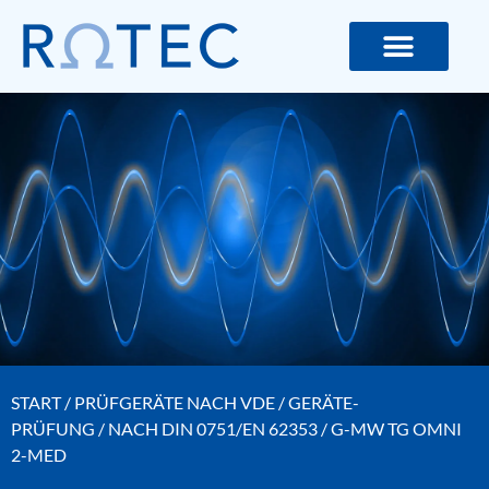
ROTEC GMBH – MESS- UND LIC
START
/
PRÜFGERÄTE NACH VDE
/
GERÄTE-
PRÜFUNG
/
NACH DIN 0751/EN 62353
/ G-MW TG OMNI
2-MED