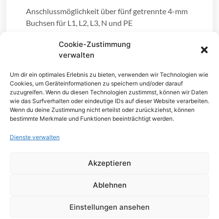
Anschlussmöglichkeit über fünf getrennte 4-mm
Buchsen für L1, L2, L3, N und PE
Zum schnellen und sicheren Anschluss von
Cookie-Zustimmung
Prüfgeräten an Drehstromsteckdosen bei
verwalten
Prüfungen nach DIN VDE 0100-T600 bzw. 0105-
Um dir ein optimales Erlebnis zu bieten, verwenden wir Technologien wie
T100 oder zur Messung mit Hand-Multimeter
Cookies, um Geräteinformationen zu speichern und/oder darauf
oder Spannungsprüfer
zuzugreifen. Wenn du diesen Technologien zustimmst, können wir Daten
wie das Surfverhalten oder eindeutige IDs auf dieser Website verarbeiten.
Wenn du deine Zustimmung nicht erteilst oder zurückziehst, können
bestimmte Merkmale und Funktionen beeinträchtigt werden.
Dienste verwalten
Akzeptieren
Ablehnen
Ähnliche Produkte
Einstellungen ansehen