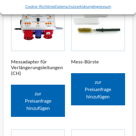
Cookie-Richtlinie
Datenschutzerklärung
Impressum
Messadapter für
Mess-Bürste
Verlängerungsleitungen
(CH)
zur
Preisanfrage
zur
hinzufügen
Preisanfrage
hinzufügen