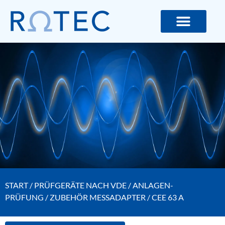
ROTEC GMBH – MESS- UND LIC
START
/
PRÜFGERÄTE NACH VDE
/
ANLAGEN-
PRÜFUNG
/
ZUBEHÖR MESSADAPTER
/ CEE 63 A