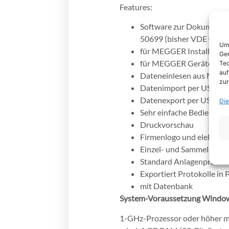
Features:
Software zur Dokumenta
50699 (bisher VDE 0702
Um 
für MEGGER Installatio
Ger
für MEGGER Geräteteste
Tec
auf
Dateneinlesen aus MFT1
zur
Datenimport per USB-St
Datenexport per USB-Sti
Die
Sehr einfache Bedienung
Druckvorschau
Firmenlogo und elektroni
Einzel- und Sammelproto
Standard Anlagenprotok
Exportiert Protokolle i
mit Datenbank
System-Voraussetzung Window
1-GHz-Prozessor oder höher mi