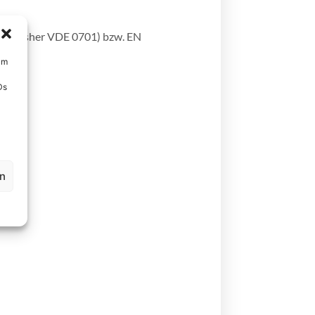
8 (bisher VDE 0701) bzw. EN
um
Ds
en