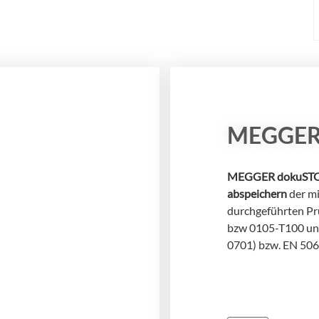
Pflegebetten nach DGUV V3
nsere Schulung vermittelt elektrotechnisch
nterwiesenen Personen (EuP) und
lektrofachkräften für festgelegte Tätigkeiten
EFFT) das erforderliche Wissen zur Prüfung
on Pflegebetten gemäß DGUV Vorschrift 3.
MEGGER 
MEGGER dokuSTO
abspeichern
der m
durchgeführten P
bzw 0105-T100 un
0701) bzw. EN 506