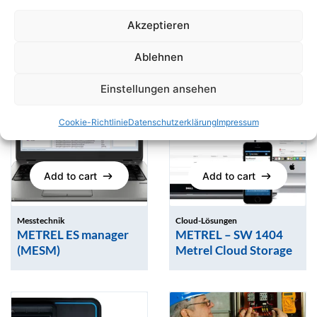
MEGGER dokuSTORE
Akzeptieren
4.0
Ablehnen
Einstellungen ansehen
Cookie-Richtlinie
Datenschutzerklärung
Impressum
Add to cart
Add to cart
Add to cart
Add to cart
Messtechnik
Cloud-Lösungen
METREL ES manager
METREL – SW 1404
(MESM)
Metrel Cloud Storage