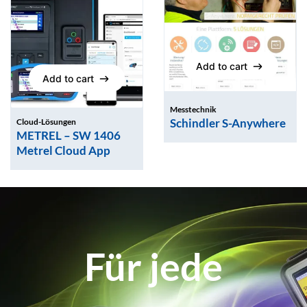
Add to cart
Add to cart
Add to cart
Add to cart
Messtechnik
Schindler S-Anywhere
Cloud-Lösungen
METREL – SW 1406
Metrel Cloud App
Für jede