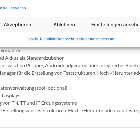
e)
nste verwalten
IMD)
irme: für eine Unterstützung vor Ort
Akzeptieren
Ablehnen
Einstellungen anseh
nnlinien: für eine automatische Bewertung der Leitungs- /Schlei
 3 Spannungen: in Echtzeit
Cookie-Richtlinie
Datenschutzerklärung
Impressum
sumkehr bei Durchgangsprüfung
verfahren
nd Akkus als Standardzubehör
 zwischen PC ober, Androidendgeräten über integriertes Blue
anager für die Erstellung von Teststrukturen, Hoch-/Herunterlad
atenverwaltungstool (optional)
-Displays
von TN, TT und IT Erdungssysteme
e Erstellung von Teststrukturen, Hoch-/Herunterladen von Tester