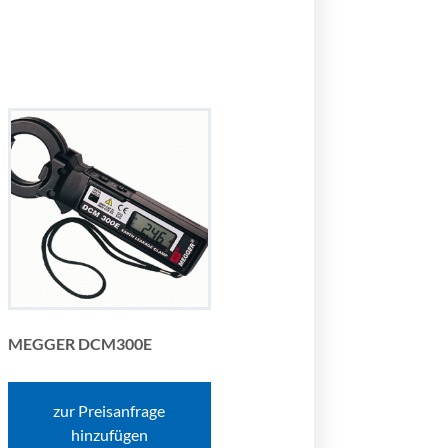
MEGGER DCM300E
zur Preisanfrage
hinzufügen