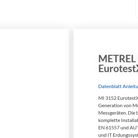
Pflegebetten nach DGUV V3
nsere Schulung vermittelt elektrotechnisch
nterwiesenen Personen (EuP) und
lektrofachkräften für festgelegte Tätigkeiten
EFFT) das erforderliche Wissen zur Prüfung
on Pflegebetten gemäß DGUV Vorschrift 3.
METREL 
Eurotes
Datenblatt
Anleit
MI 3152 EurotestX
Generation von Me
Messgeräten. Die 
komplette Installa
EN 61557 und AU
und IT Erdungssys