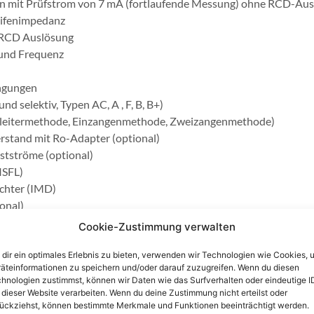
n mit Prüfstrom von 7 mA (fortlaufende Messung) ohne RCD-Aus
eifenimpedanz
 RCD Auslösung
 und Frequenz
ngungen
d selektiv, Typen AC, A , F, B, B+)
ileitermethode, Einzangenmethode, Zweizangenmethode)
rstand mit Ro-Adapter (optional)
astströme (optional)
ISFL)
ächter (IMD)
onal)
eifenimpedanz (mΩ)
Cookie-Zustimmung verwalten
dir ein optimales Erlebnis zu bieten, verwenden wir Technologien wie Cookies, 
äteinformationen zu speichern und/oder darauf zuzugreifen. Wenn du diesen
UTO SEQUENCE ® s
hnologien zustimmst, können wir Daten wie das Surfverhalten oder eindeutige I
 dieser Website verarbeiten. Wenn du deine Zustimmung nicht erteilst oder
ückziehst, können bestimmte Merkmale und Funktionen beeinträchtigt werden.
 Rpe)