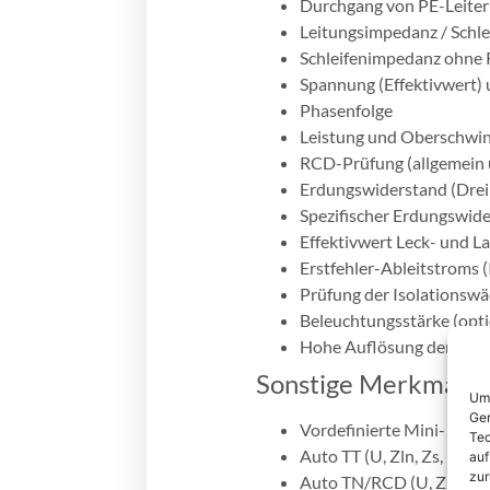
Durchgang von PE-Leiter
Leitungsimpedanz / Schl
Schleifenimpedanz ohne
Spannung (Effektivwert)
Phasenfolge
Leistung und Oberschwi
RCD-Prüfung (allgemein un
Erdungswiderstand (Dre
Spezifischer Erdungswide
Effektivwert Leck- und L
Erstfehler-Ableitstroms (
Prüfung der Isolationsw
Beleuchtungsstärke (opti
Hohe Auflösung der Schl
Sonstige Merkmale
Um 
Ger
Vordefinierte Mini- A
Tec
Auto TT (U, Zln, Zs, Uc)
auf
zur
Auto TN/RCD (U, Zln, Zs,