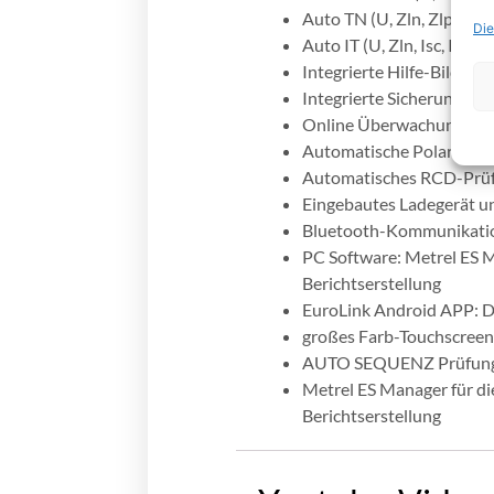
Auto TN (U, Zln, Zlpe, Rp
Die
Auto IT (U, Zln, Isc, Isfl, 
Integrierte Hilfe-Bildsch
Integrierte Sicherungske
Online Überwachung aller
Automatische Polarität
Automatisches RCD-Prüf
Eingebautes Ladegerät u
Bluetooth-Kommunikation
PC Software: Metrel ES M
Berichtserstellung
EuroLink Android APP: D
großes Farb-Touchscreen
AUTO SEQUENZ Prüfung 
Metrel ES Manager für di
Berichtserstellung