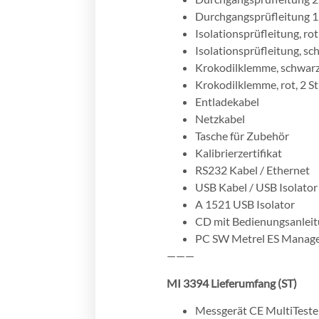
Durchgangsprüfleitung 1,
Isolationsprüfleitung, rot
Isolationsprüfleitung, sc
Krokodilklemme, schwarz
Krokodilklemme, rot, 2 S
Entladekabel
Netzkabel
Tasche für Zubehör
Kalibrierzertifikat
RS232 Kabel / Ethernet
USB Kabel / USB Isolator
A 1521 USB Isolator
CD mit Bedienungsanleitu
PC SW Metrel ES Manag
———
MI 3394 Lieferumfang (ST)
Messgerät CE MultiTest