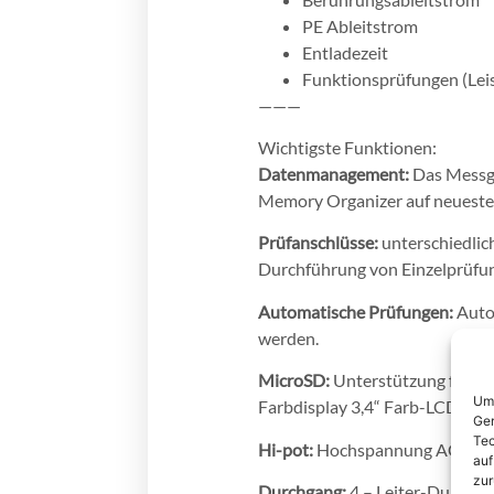
PE Ableitstrom
Entladezeit
Funktionsprüfungen (Leis
———
Wichtigste Funktionen:
Datenmanagement:
Das Messge
Memory Organizer auf neuesten
Prüfanschlüsse:
unterschiedlic
Durchführung von Einzelprüfu
Automatische Prüfungen:
Auto
werden.
MicroSD:
Unterstützung für mi
Um 
Farbdisplay 3,4“ Farb-LCD mit 
Ger
Tec
Hi-pot:
Hochspannung AC (5.1 k
auf
zur
Durchgang:
4 – Leiter-Durchga