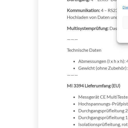
Die
Kommunikation:
4 – RS232, US
Hochladen von Daten und die 
Multisystemprüfung:
Das Messg
———
Technische Daten
Abmessungen (l x h x h):
Gewicht (ohne Zubehör):
———
MI 3394 Lieferumfang (EU)
Messgerät CE MultiTest
Hochspannungs-Prüfpisto
Durchgangsprüfleitung 2,
Durchgangsprüfleitung 1,
Isolationsprüfleitung, rot