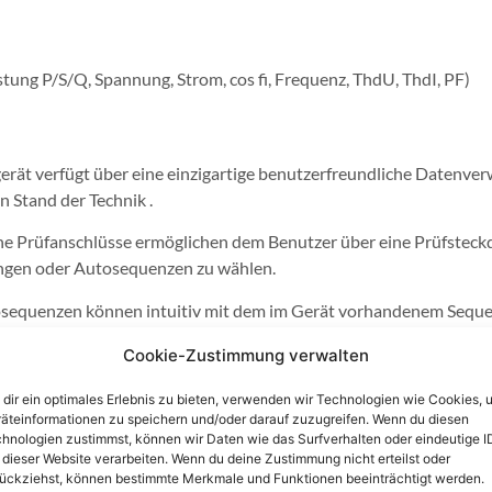
tung P/S/Q, Spannung, Strom, cos fi, Frequenz, ThdU, ThdI, PF)
rät verfügt über eine einzigartige benutzerfreundliche Datenve
 Stand der Technik .
he Prüfanschlüsse ermöglichen dem Benutzer über eine Prüfsteck
ngen oder Autosequenzen zu wählen.
sequenzen können intuitiv mit dem im Gerät vorhandenem Sequ
Cookie-Zustimmung verwalten
croSD-Speicherkarten (8-GB mit dem Gerät mitgeliefert) bis zu 3
dir ein optimales Erlebnis zu bieten, verwenden wir Technologien wie Cookies, 
Touch Screen.
äteinformationen zu speichern und/oder darauf zuzugreifen. Wenn du diesen
hnologien zustimmst, können wir Daten wie das Surfverhalten oder eindeutige I
V bei 500 VA) und DC (6 kV) Prüfung.
 dieser Website verarbeiten. Wenn du deine Zustimmung nicht erteilst oder
ückziehst, können bestimmte Merkmale und Funktionen beeinträchtigt werden.
ngsprüfung mit wählbaren Teststrom (0,2 A, 4 A, 10A, 25A), ermö