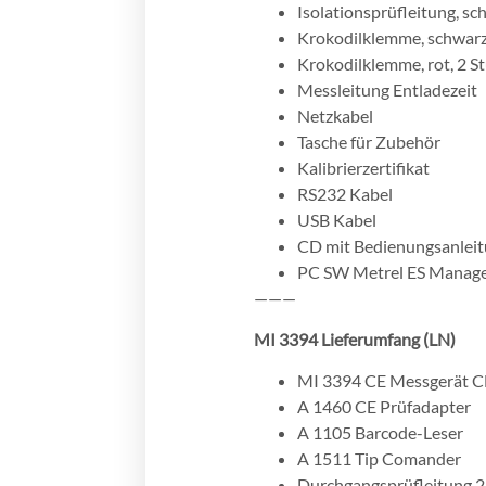
Isolationsprüfleitung, sc
Krokodilklemme, schwarz
Krokodilklemme, rot, 2 S
Messleitung Entladezeit
Netzkabel
Tasche für Zubehör
Kalibrierzertifikat
RS232 Kabel
USB Kabel
CD mit Bedienungsanleitu
PC SW Metrel ES Manag
———
MI 3394 Lieferumfang (LN)
MI 3394 CE Messgerät C
A 1460 CE Prüfadapter
A 1105 Barcode-Leser
A 1511 Tip Comander
Durchgangsprüfleitung 2,