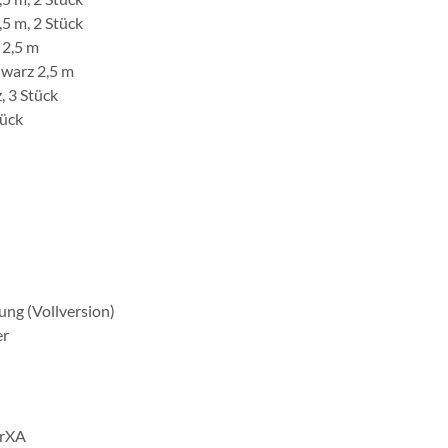
5 m, 2 Stück
 2,5 m
hwarz 2,5 m
, 3 Stück
tück
ng (Vollversion)
er
erXA