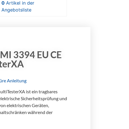
0
Artikel
in der
Angebotsliste
MI 3394 EU CE
sterXA
üre
Anleitung
tiTesterXA ist ein tragbares
elektrische Sicherheitsprüfung und
von elektrischen Geräten,
haltschränken während der