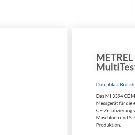
Pflegebetten nach DGUV V3
nsere Schulung vermittelt elektrotechnisch
nterwiesenen Personen (EuP) und
lektrofachkräften für festgelegte Tätigkeiten
EFFT) das erforderliche Wissen zur Prüfung
on Pflegebetten gemäß DGUV Vorschrift 3.
METREL 
MultiTe
Datenblatt
Brosch
Das MI 3394 CE Mul
Messgerät für die 
CE-Zertifizierung 
Maschinen und Sc
Produktion.