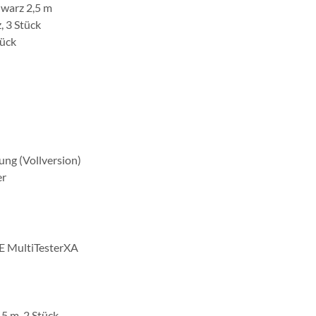
hwarz 2,5 m
, 3 Stück
tück
ng (Vollversion)
er
E MultiTesterXA
5 m, 2 Stück