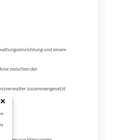
rwaltungseinrichtung und einem
dose zwischen der
enzverwalter zusammengesetzt
2GB.
um
Ds
glicht genaue Messungen.