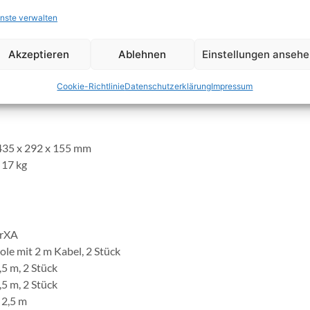
nste verwalten
B, Ethernet und Bluetooth Kommunikationsschnittstellen ermögl
Fernsteuerung des Messgeräts.
Akzeptieren
Ablehnen
Einstellungen anseh
erät kann an TT-, TN-, IT- und 115-V-Versorgungssystemen einge
Cookie-Richtlinie
Datenschutzerklärung
Impressum
 435 x 292 x 155 mm
 17 kg
erXA
le mit 2 m Kabel, 2 Stück
5 m, 2 Stück
5 m, 2 Stück
 2,5 m