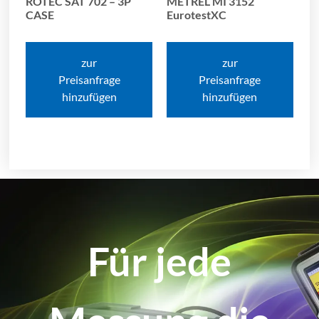
ROTEC SAT 702 – 3P
METREL MI 3152
CASE
EurotestXC
zur
zur
Preisanfrage
Preisanfrage
hinzufügen
hinzufügen
Für jede