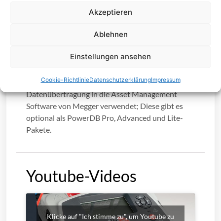
Entladung (DD), Stufenspannung (SV) und
Akzeptieren
Rampenprüfung.
Ablehnen
Im erweiterten Datenspeicher werden die
Ergebnisse mit Zeit- und Datumstempel
Einstellungen ansehen
versehen, Daten aufgezeichnet und Ergebnisse
wieder auf den Bildschirm aufgerufen. Eine
Cookie-Richtlinie
Datenschutzerklärung
Impressum
vollisolierte USB-Schnittstelle wird zur sicheren
Datenübertragung in die Asset Management
Software von Megger verwendet; Diese gibt es
optional als PowerDB Pro, Advanced und Lite-
Pakete.
Youtube-Videos
Klicke auf "Ich stimme zu", um Youtube zu