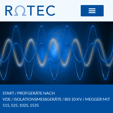
ROTEC GMBH – MESS- UND LIC
START
/
PRÜFGERÄTE NACH
VDE
/
ISOLATIONSMESSGERÄTE
/
BIS 10 KV
/ MEGGER MIT
515, 525, 1025, 1525