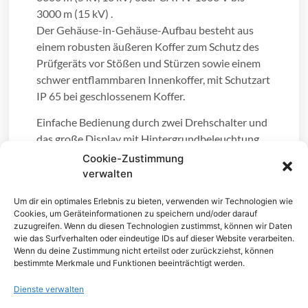
3000 m (15 kV) .
Der Gehäuse-in-Gehäuse-Aufbau besteht aus
einem robusten äußeren Koffer zum Schutz des
Prüfgeräts vor Stößen und Stürzen sowie einem
schwer entflammbaren Innenkoffer, mit Schutzart
IP 65 bei geschlossenem Koffer.
Einfache Bedienung durch zwei Drehschalter und
das große Display mit Hintergrundbeleuchtung,
dieses ermöglicht das gleichzeitige Darstellen von
Cookie-Zustimmung
mehreren Ergebnissen.
verwalten
Im Isolationsprüfmodus stehen fünf
Um dir ein optimales Erlebnis zu bieten, verwenden wir Technologien wie
Cookies, um Geräteinformationen zu speichern und/oder darauf
voreingestellte Spannungsbereiche sowie ein vom
zuzugreifen. Wenn du diesen Technologien zustimmst, können wir Daten
Anwender einstellbarer Spannungsbereich zur
wie das Surfverhalten oder eindeutige IDs auf dieser Website verarbeiten.
Verfügung. Zu den vorkonfigurierten
Wenn du deine Zustimmung nicht erteilst oder zurückziehst, können
bestimmte Merkmale und Funktionen beeinträchtigt werden.
diagnostischen Prüfungen gehören
Polarisationsindex (PI), dielektrisches
Dienste verwalten
Absorptionsverhältnis (DAR), dielektrische