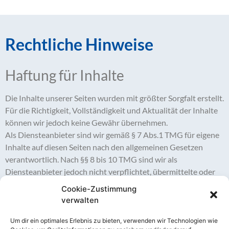
Rechtliche Hinweise
Haftung für Inhalte
Die Inhalte unserer Seiten wurden mit größter Sorgfalt erstellt.
Für die Richtigkeit, Vollständigkeit und Aktualität der Inhalte
können wir jedoch keine Gewähr übernehmen.
Als Diensteanbieter sind wir gemäß § 7 Abs.1 TMG für eigene
Inhalte auf diesen Seiten nach den allgemeinen Gesetzen
verantwortlich. Nach §§ 8 bis 10 TMG sind wir als
Diensteanbieter jedoch nicht verpflichtet, übermittelte oder
gespeicherte fremde Informationen zu überwachen oder nach
Cookie-Zustimmung
Umständen zu forschen, die auf eine rechtswidrige Tätigkeit
verwalten
hinweisen. Verpflichtungen zur Entfernung oder Sperrung der
Nutzung von Informationen nach den allgemeinen Gesetzen
Um dir ein optimales Erlebnis zu bieten, verwenden wir Technologien wie