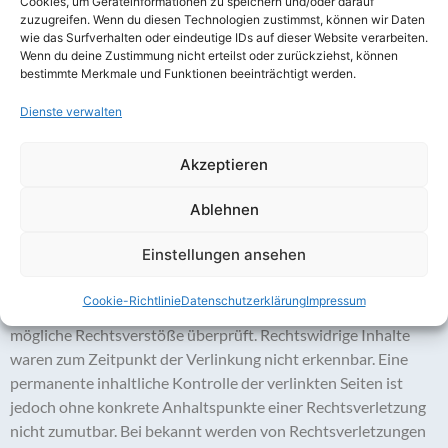
Cookies, um Geräteinformationen zu speichern und/oder darauf
bleiben hiervon unberührt. Eine diesbezügliche Haftung ist
zuzugreifen. Wenn du diesen Technologien zustimmst, können wir Daten
jedoch erst ab dem Zeitpunkt der Kenntnis einer konkreten
wie das Surfverhalten oder eindeutige IDs auf dieser Website verarbeiten.
Rechtsverletzung möglich. Bei bekannt werden von
Wenn du deine Zustimmung nicht erteilst oder zurückziehst, können
bestimmte Merkmale und Funktionen beeinträchtigt werden.
entsprechenden Rechtsverletzungen werden wir diese Inhalte
umgehend entfernen.
Dienste verwalten
Haftung für Links
Akzeptieren
Unser Angebot enthält Links zu externen Webseiten Dritter,
Ablehnen
auf deren Inhalte wir keinen Einfluss haben. Deshalb können
wir für diese fremden Inhalte auch keine Gewähr übernehmen.
Einstellungen ansehen
Für die Inhalte der verlinkten Seiten ist stets der jeweilige
Anbieter oder Betreiber der Seiten verantwortlich. Die
Cookie-Richtlinie
Datenschutzerklärung
Impressum
verlinkten Seiten wurden zum Zeitpunkt der Verlinkung auf
mögliche Rechtsverstöße überprüft. Rechtswidrige Inhalte
waren zum Zeitpunkt der Verlinkung nicht erkennbar. Eine
permanente inhaltliche Kontrolle der verlinkten Seiten ist
jedoch ohne konkrete Anhaltspunkte einer Rechtsverletzung
nicht zumutbar. Bei bekannt werden von Rechtsverletzungen