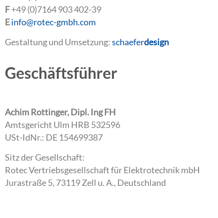
F
+49 (0)7164 903 402-39
E
info@rotec-gmbh.com
Gestaltung und Umsetzung:
schaefer
design
Geschäftsführer
Achim Rottinger, Dipl. Ing FH
Amtsgericht Ulm HRB 532596
USt-IdNr.: DE 154699387
Sitz der Gesellschaft:
Rotec Vertriebsgesellschaft für Elektrotechnik mbH
Jurastraße 5, 73119 Zell u. A., Deutschland