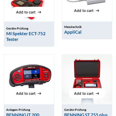
Add to cart
Add to cart
Add to cart
Add to cart
Messtechnik
Geräte-Prüfung
AppliCal
MI Spekter ECT-752
Tester
Add to cart
Add to cart
Add to cart
Add to cart
Anlagen-Prüfung
Geräte-Prüfung
BENNING IT 200
BENNING ST 755 plus