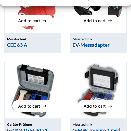
Add to cart
Add to cart
Add to cart
Add to cart
Messtechnik
Messtechnik
CEE 63 A
EV-Messadapter
Add to cart
Add to cart
Add to cart
Add to cart
Geräte-Prüfung
Messtechnik
G-MW TG EURO 1
G-MW TG euro 1 med