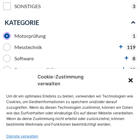
SONSTIGES
3
KATEGORIE
Motorprüfung
1
Messtechnik
119
Software
8
Spannungsqualität
10
Cookie-Zustimmung
Prüfgeräte nach VDE
77
verwalten
Messgeräte E-Mobilität
15
Um dir ein optimales Erlebnis zu bieten, verwenden wir Technologien wie
Cookies, um Geräteinformationen zu speichern und/oder darauf
Kameras
6
zuzugreifen. Wenn du diesen Technologien zustimmst, können wir Daten
wie das Surfverhalten oder eindeutige IDs auf dieser Website verarbeiten.
Wenn du deine Zustimmung nicht erteilst oder zurückziehst, können
bestimmte Merkmale und Funktionen beeinträchtigt werden.
Dienste verwalten