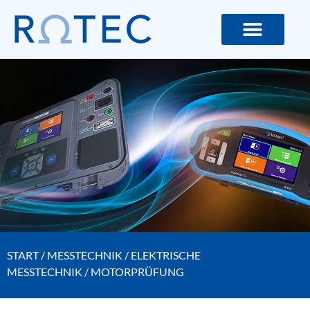
ROTEC GMBH – MESS- UND LIC
START
/
MESSTECHNIK
/
ELEKTRISCHE
MESSTECHNIK
/ MOTORPRÜFUNG